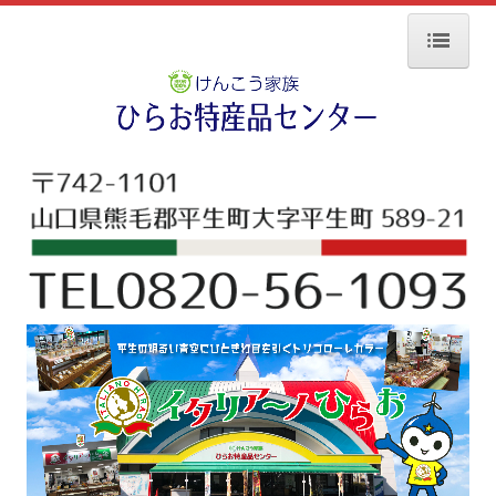
ホーム
商品紹介
農産品
畜産品
加工食品
水産加工品
その他
お知らせ
施設概要
生産者の方々へ