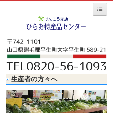
ホーム
商品紹介
農産品
畜産品
加工食品
水産加工品
生産者の方々へ
その他
お知らせ
施設概要
生産者の方々へ